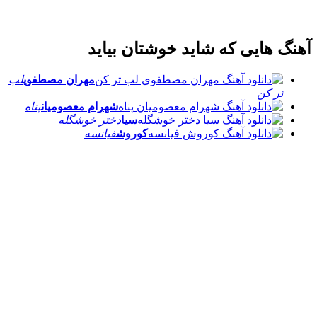
آهنگ هایی که شاید خوشتان بیاید
مهران مصطفوی
لب
تر کن
شهرام معصومیان
پناه
سیا
دختر خوشگله
کوروش
فیانسه