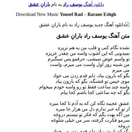
دانلود آهنگ
یوسف راد
به نام
بارانِ عشق
Download New Music
Yousef Rad
–
Barane Eshgh
متن آهنگ یوسف راد بارانِ عشق
نشده نگام کنی و قلب من به هم نریزه
نمیدونی که این آشوب واسه من چقدر عزیزه
تو واسم عوض نمیشی، حرفمو پس نمیگیرم
من شبیه روز اول واست می میرم، واست
می میرم
بگو که بارون بیاد، دلم قدم زدن می خواد
موی خیس تو قشنگه، بگو که بارون بیاد
واسه چند ساعت فقط تو رو واسه خودم میخوام
بگو که چه ساعتی کجا باشم کجا بیام
عشق عجیبه نگاه کن که یه آدم تا کجا میره
از تو که خبر ندارم دل من هزار جا میره
من اگه بهت بگم که فکر تو نیستم دروغه
سرمو فکرت گرفته، سر من خیلی شلوغه
دروغه
بگو که بارون بیاد، دلم قدم زدن می خواد