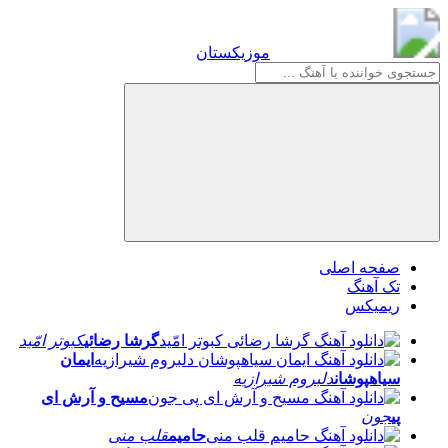
موزیکستان
موزیکستان
صفحه اصلی
تک آهنگ
ریمیکس
گرشا رضائی
کبوتر امّید
ایمان
سیاهپوشان
دلبروم شیرازیه
مسیح و آرش ای
پی
جون
حامیم
قلب منی