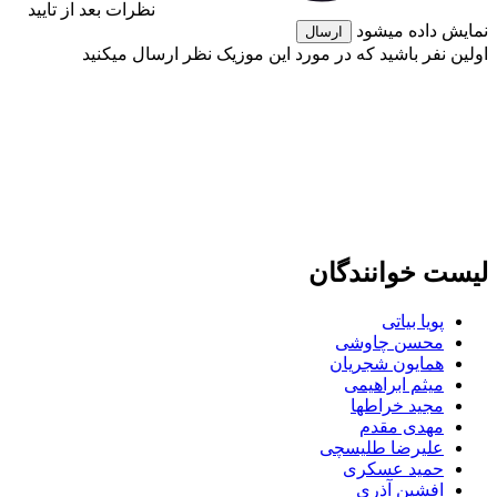
نظرات بعد از تایید
نمایش داده میشود
ارسال
اولین نفر باشید که در مورد این موزیک نظر ارسال میکنید
لیست خوانندگان
پویا بیاتی
محسن چاوشی
همایون شجریان
میثم ابراهیمی
مجید خراطها
مهدی مقدم
علیرضا طلیسچی
حمید عسکری
افشین آذری