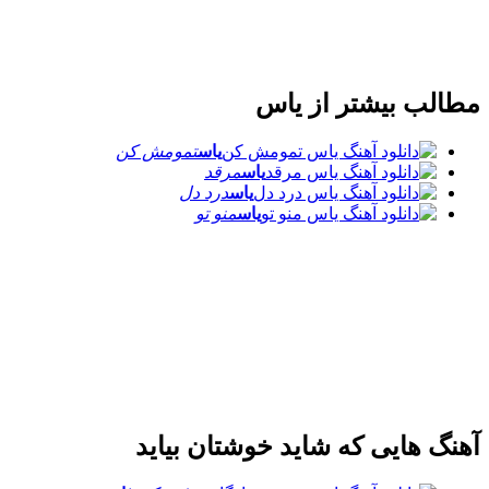
مطالب بیشتر از
یاس
یاس
تمومش کن
یاس
مرقد
یاس
درد دل
یاس
منو تو
آهنگ هایی که شاید خوشتان بیاید