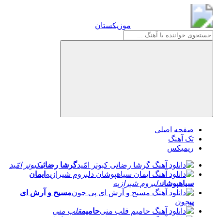
موزیکستان
موزیکستان
صفحه اصلی
تک آهنگ
ریمیکس
گرشا رضائی
کبوتر امّید
ایمان
سیاهپوشان
دلبروم شیرازیه
مسیح و آرش ای
پی
جون
حامیم
قلب منی