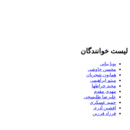
لیست خوانندگان
پویا بیاتی
محسن چاوشی
همایون شجریان
میثم ابراهیمی
مجید خراطها
مهدی مقدم
علیرضا طلیسچی
حمید عسکری
افشین آذری
فرزاد فرزین