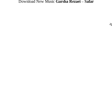
Download New Music
Garsha Rezaei
–
Safar
د