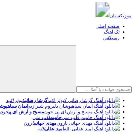
موزیکستان
موزیکستان
صفحه اصلی
تک آهنگ
ریمیکس
گرشا رضائی
کبوتر امّید
ایمان سیاهپوشا
مسیح و آرش ای پی
جون
حامیم
قلب منی
مهدی جهانی
بارون
امید عقابی
الله