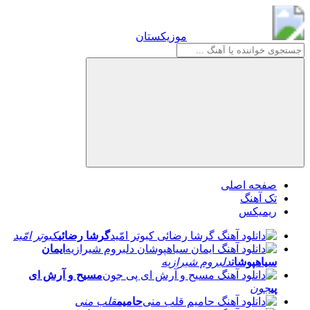
موزیکستان
موزیکستان
صفحه اصلی
تک آهنگ
ریمیکس
گرشا رضائی
کبوتر امّید
ایمان
سیاهپوشان
دلبروم شیرازیه
مسیح و آرش ای
پی
جون
حامیم
قلب منی