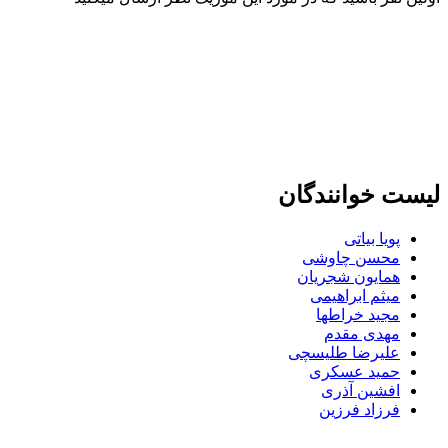
لیست خوانندگان
پویا بیاتی
محسن چاوشی
همایون شجریان
میثم ابراهیمی
مجید خراطها
مهدی مقدم
علیرضا طلیسچی
حمید عسکری
افشین آذری
فرزاد فرزین