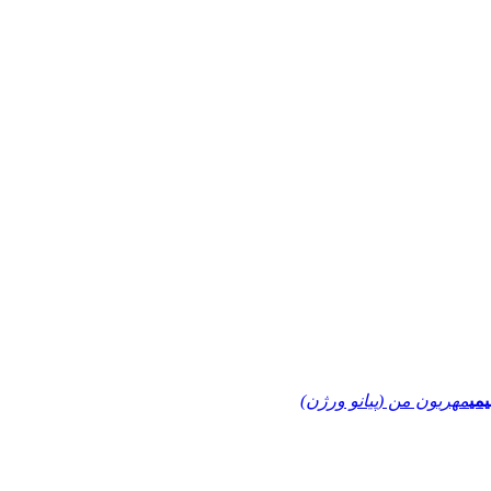
یمی
مهربون من (پیانو ورژن)