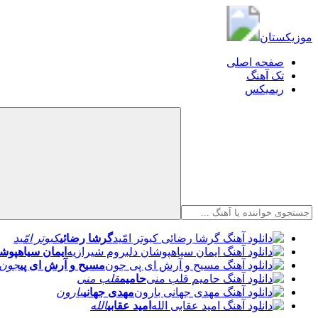
موزیکستان
موزیکستان
صفحه اصلی
تک آهنگ
ریمیکس
گرشا رضائی
کبوتر امّید
ایمان سیاهپوشا
مسیح و آرش ای پی
جون
حامیم
قلب منی
مهدی جهانی
بارون
امید عقابی
الله