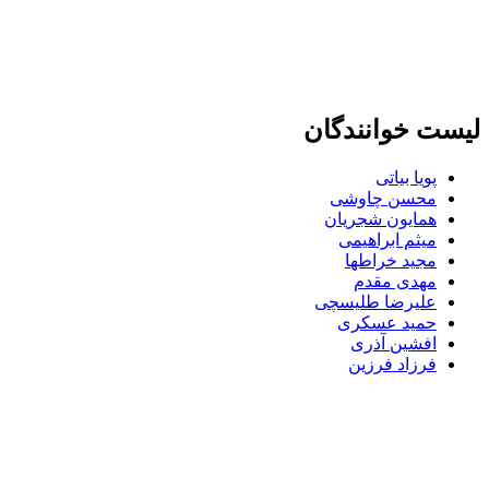
لیست خوانندگان
پویا بیاتی
محسن چاوشی
همایون شجریان
میثم ابراهیمی
مجید خراطها
مهدی مقدم
علیرضا طلیسچی
حمید عسکری
افشین آذری
فرزاد فرزین