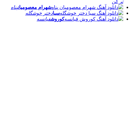
تر کن
شهرام معصومیان
پناه
سیا
دختر خوشگله
کوروش
فیانسه