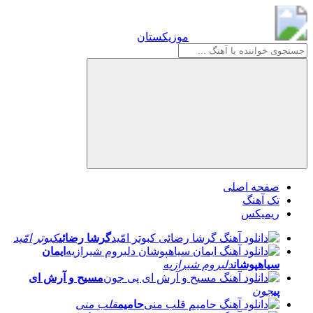
موزیکستان
موزیکستان
صفحه اصلی
تک آهنگ
ریمیکس
گرشا رضائی
کبوتر امّید
ایمان
سیاهپوشان
دلبروم شیرازیه
مسیح و آرش ای
پی
جون
حامیم
قلب منی