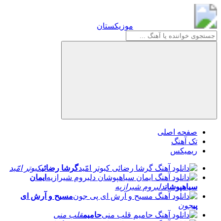
موزیکستان
موزیکستان
صفحه اصلی
تک آهنگ
ریمیکس
گرشا رضائی
کبوتر امّید
ایمان
سیاهپوشان
دلبروم شیرازیه
مسیح و آرش ای
پی
جون
حامیم
قلب منی