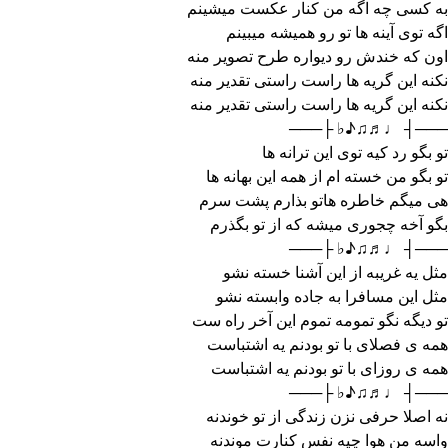
به کسی چه اگه من کنار عکست میشینم
اگه توی آینه ها تو رو همیشه میبینم
اون که خندش رو دیواره طرح تصویر منه
نکنه این گریه ها راست راستی تقدیر منه
نکنه این گریه ها راست راستی تقدیر منه
───┤ ♩♬♫♪♭ ├───
تو بگو رد کیه توی این ترانه ها
تو بگو من خسته ام از همه این بهانه ها
هی میگم خاطره هاتو بذارم پشت سرم
بگو آخه چجوری میشه که از تو بگذرم
───┤ ♩♬♫♪♭ ├───
مثل یه غریبه از این آشنا خسته نشو
مثل این مسافرا به جاده وابسته نشو
تو دیگه نگو تمومه تموم این آخر راه ست
همه ی فصلای با تو بودنم یه اشتباست
همه ی روزای با تو بودنم یه اشتباست
───┤ ♩♬♫♪♭ ├───
نه اصلا حرفی نزن زندگی از تو خوندنه
واسه من هوا چیه نفس کنارت موندنه