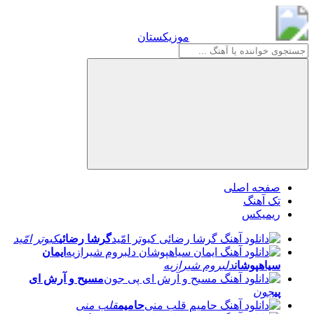
موزیکستان
موزیکستان
صفحه اصلی
تک آهنگ
ریمیکس
گرشا رضائی
کبوتر امّید
ایمان
سیاهپوشان
دلبروم شیرازیه
مسیح و آرش ای
پی
جون
حامیم
قلب منی