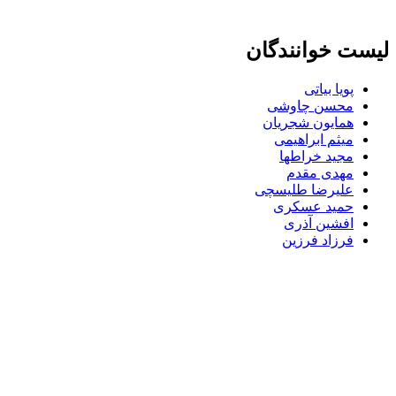
لیست خوانندگان
پویا بیاتی
محسن چاوشی
همایون شجریان
میثم ابراهیمی
مجید خراطها
مهدی مقدم
علیرضا طلیسچی
حمید عسکری
افشین آذری
فرزاد فرزین