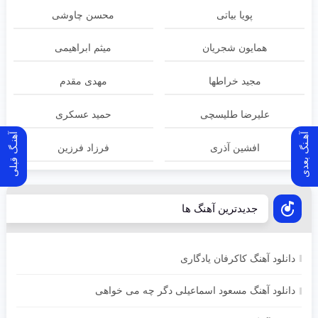
پویا بیاتی
محسن چاوشی
همایون شجریان
میثم ابراهیمی
مجید خراطها
مهدی مقدم
علیرضا طلیسچی
حمید عسکری
آهـنگ بعدی
آهنـگ قبلی
افشین آذری
فرزاد فرزین
جدیدترین آهنگ ها
دانلود آهنگ کاکرفان یادگاری
دانلود آهنگ مسعود اسماعیلی دگر چه می خواهی